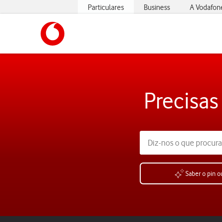
Particulares
Business
A Vodafon
https://www.vodafone.pt
Precisas
Saber o pin o