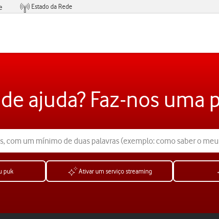
Estado da Rede
e
Condições de Oferta de Serviços
 de ajuda? Faz-nos uma 
u puk
Ativar um serviço streaming