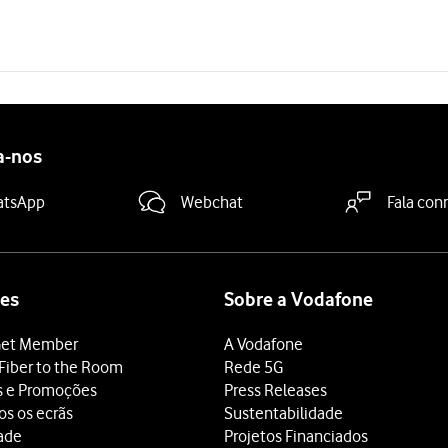
a-nos
atsApp
Webchat
Fala con
es
Sobre a Vodafone
et Member
A Vodafone
Fiber to the Room
Rede 5G
s e Promoções
Press Releases
os os ecrãs
Sustentabilidade
dade
Projetos Financiados