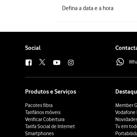
Defina a data e a hora
Follow
Social
Contact
us
Wh
Site
map
Produtos e Serviços
Destaqu
Pacotes fibra
Member G
Tarifários móveis
Vodafone 
Verificar Cobertura
Novidade
Tarifa Social de Internet
Tv em tod
Smartphones
Portabili