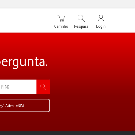
Carrinho de compras
Pesquisar
My Vodafone Men
Carrinho
Pesquisa
Login
pergunta.
Ativar eSIM