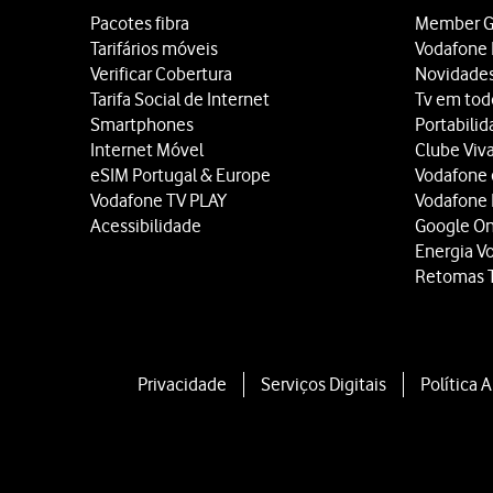
Pacotes fibra
Member G
Tarifários móveis
Vodafone 
Verificar Cobertura
Novidade
Tarifa Social de Internet
Tv em tod
Smartphones
Portabili
Internet Móvel
Clube Viv
eSIM Portugal & Europe
Vodafone
Vodafone TV PLAY
Vodafone
Acessibilidade
Google O
Energia V
Retomas 
Privacidade
Serviços Digitais
Política 