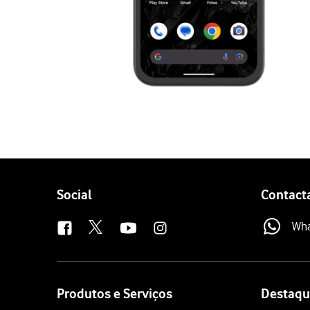
Follow
Social
Contact
us
Wh
Site
map
Produtos e Serviços
Destaqu