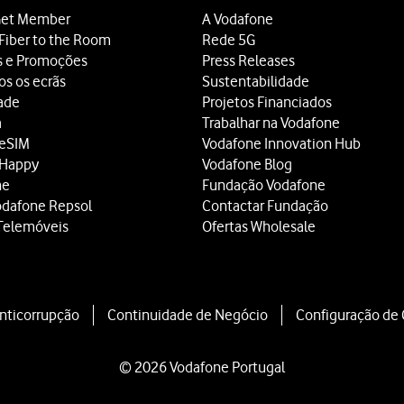
et Member
A Vodafone
Fiber to the Room
Rede 5G
s e Promoções
Press Releases
os os ecrãs
Sustentabilidade
dade
Projetos Financiados
a
Trabalhar na Vodafone
 eSIM
Vodafone Innovation Hub
 Happy
Vodafone Blog
ne
Fundação Vodafone
odafone Repsol
Contactar Fundação
Telemóveis
Ofertas Wholesale
Anticorrupção
Continuidade de Negócio
Configuração de
© 2026 Vodafone Portugal