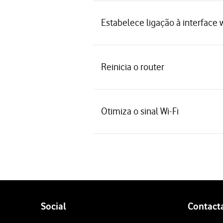
Estabelece ligação à interface 
Reinicia o router
Otimiza o sinal Wi-Fi
Follow
Social
Contact
us