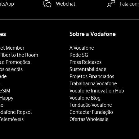
atsApp
Webchat
Fala con
es
Sobre a Vodafone
et Member
A Vodafone
Fiber to the Room
Rede 5G
s e Promoções
Press Releases
os os ecrãs
Sustentabilidade
dade
Projetos Financiados
a
Trabalhar na Vodafone
 eSIM
Vodafone Innovation Hub
 Happy
Vodafone Blog
ne
Fundação Vodafone
odafone Repsol
Contactar Fundação
Telemóveis
Ofertas Wholesale