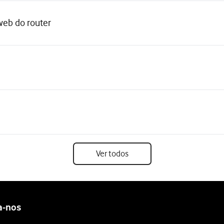
web do router
Ver todos
a-nos