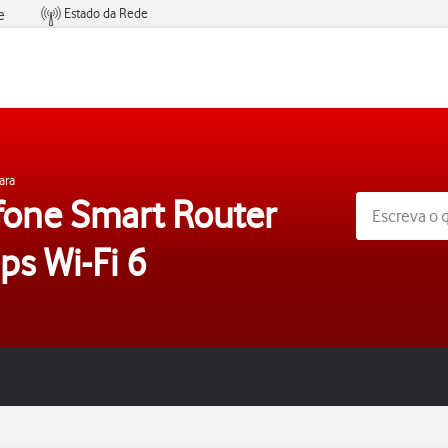
Estado da Rede
e
Condições de Oferta de Serviços
ara
fone Smart Router
s Wi-Fi 6