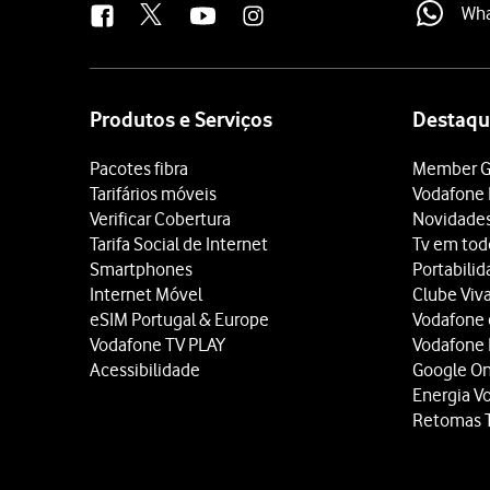
Wh
Site
map
Produtos e Serviços
Destaqu
Pacotes fibra
Member G
Tarifários móveis
Vodafone 
Verificar Cobertura
Novidade
Tarifa Social de Internet
Tv em tod
Smartphones
Portabili
Internet Móvel
Clube Viv
eSIM Portugal & Europe
Vodafone
Vodafone TV PLAY
Vodafone
Acessibilidade
Google O
Energia V
Retomas 