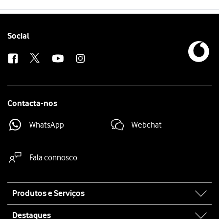
Follow
Social
us
Contacta-nos
WhatsApp
Webchat
Fala connosco
Site
Produtos e Serviços
map
Destaques