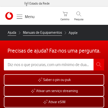
Estado da Rede
Carrinho de compras
Pesquisar
Menu
Carrinho
Pesquisa
https://www.vodafone.pt
Ajuda
Manuais de Equipamentos
Apple
Precisas de ajuda? Faz-nos uma pergunta.
Saber o pin ou puk
Ativar um serviço streaming
Ativar eSIM