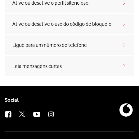
Ative ou desative o perfil silencioso
Ative ou desative o uso do código de bloqueio
Ligue para um número de telefone
Leia mensagens curtas
Follow
Social
us