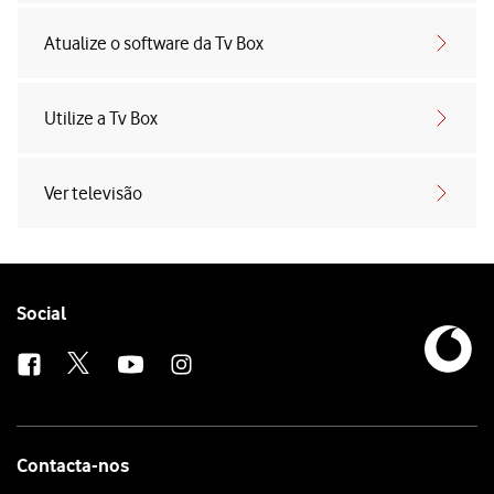
Atualize o software da Tv Box
Utilize a Tv Box
Ver televisão
Follow
Social
us
Contacta-nos