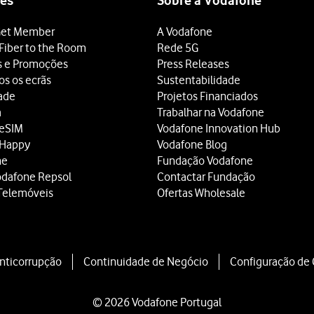
es
Sobre a Vodafone
et Member
A Vodafone
Fiber to the Room
Rede 5G
s e Promoções
Press Releases
os os ecrãs
Sustentabilidade
dade
Projetos Financiados
a
Trabalhar na Vodafone
 eSIM
Vodafone Innovation Hub
 Happy
Vodafone Blog
ne
Fundação Vodafone
odafone Repsol
Contactar Fundação
Telemóveis
Ofertas Wholesale
Anticorrupção
Continuidade de Negócio
Configuração de
© 2026 Vodafone Portugal