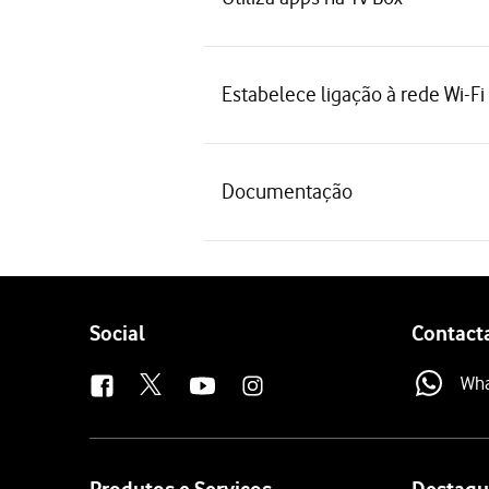
Estabelece ligação à rede Wi-Fi
Documentação
Follow
Social
Contact
us
Wh
Site
map