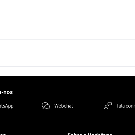
a-nos
atsApp
Webchat
Fala con