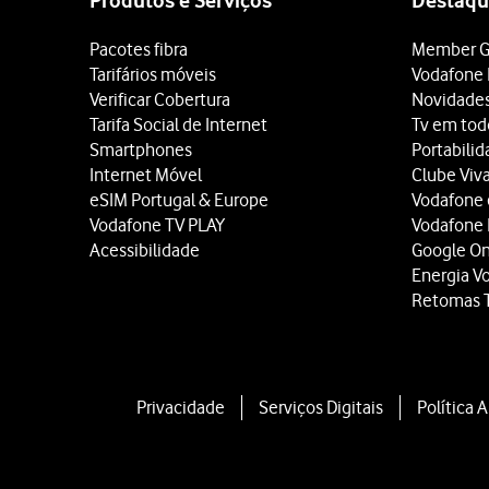
Produtos e Serviços
Destaqu
Pacotes fibra
Member G
Tarifários móveis
Vodafone 
Verificar Cobertura
Novidade
Tarifa Social de Internet
Tv em tod
Smartphones
Portabili
Internet Móvel
Clube Viv
eSIM Portugal & Europe
Vodafone
Vodafone TV PLAY
Vodafone
Acessibilidade
Google O
Energia V
Retomas 
Privacidade
Serviços Digitais
Política 