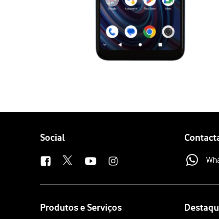
Follow
Social
Contact
us
Wh
Site
map
Produtos e Serviços
Destaqu