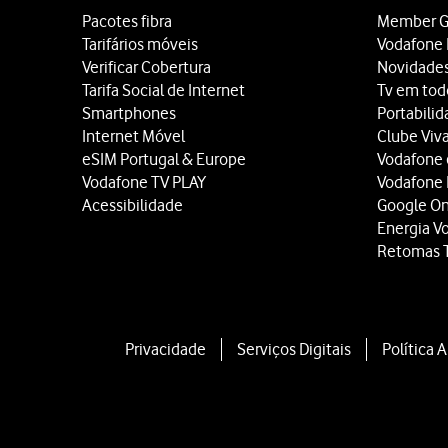
Pacotes fibra
Member G
Tarifários móveis
Vodafone 
Verificar Cobertura
Novidade
Tarifa Social de Internet
Tv em tod
Smartphones
Portabili
Internet Móvel
Clube Viv
eSIM Portugal & Europe
Vodafone
Vodafone TV PLAY
Vodafone
Acessibilidade
Google O
Energia V
Retomas 
Privacidade
Serviços Digitais
Política 