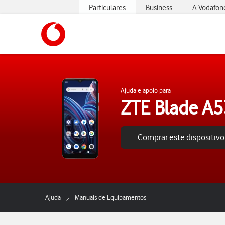
Particulares
Business
A Vodafon
https://www.vodafone.pt
Ajuda e apoio para
ZTE Blade A
Comprar este dispositivo
Ajuda
Manuais de Equipamentos