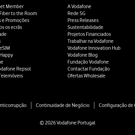
et Member
A Vodafone
Fiber to the Room
Rede 5G
s e Promoções
Press Releases
os os ecrãs
Sustentabilidade
dade
Projetos Financiados
a
Trabalhar na Vodafone
 eSIM
Vodafone Innovation Hub
 Happy
Vodafone Blog
ne
Fundação Vodafone
odafone Repsol
Contactar Fundação
Telemóveis
Ofertas Wholesale
Anticorrupção
Continuidade de Negócio
Configuração de
© 2026 Vodafone Portugal