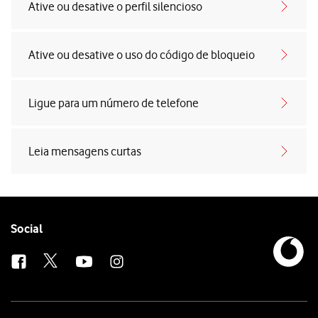
Ative ou desative o perfil silencioso
Ative ou desative o uso do código de bloqueio
Ligue para um número de telefone
Leia mensagens curtas
Follow
Social
us