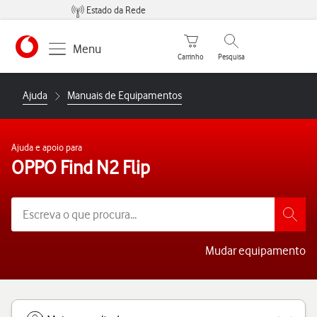
Estado da Rede
Carrinho de compras
Pesquisar
Menu
Carrinho
Pesquisa
https://www.vodafone.pt
Ajuda
Manuais de Equipamentos
Ajuda e apoio para
OPPO Find N2 Flip
Mudar equipamento