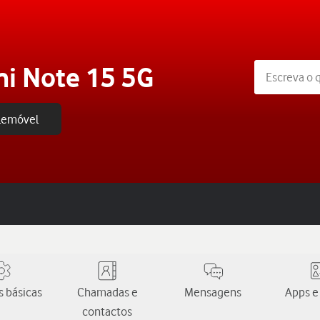
i Note 15 5G
elemóvel
 básicas
Chamadas e
Mensagens
Apps e
contactos