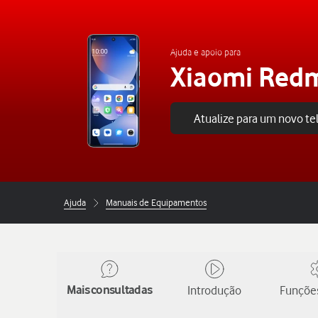
Ajuda e apoio para
Xiaomi Redm
Atualize para um novo t
Ajuda
Manuais de Equipamentos
Mais consultadas
Introdução
Funções