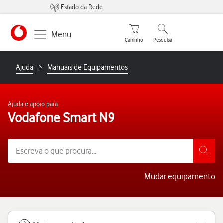
Estado da Rede
Carrinho de compras
Pesquisar
Menu
Carrinho
Pesquisa
https://www.vodafone.pt
Ajuda
Manuais de Equipamentos
Ajuda e apoio para
Vodafone Smart N9
Mudar equipamento