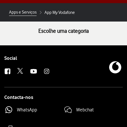
Apps e Serviços
App My Vodafone
Escolhe uma categoria
Follow
Social
us
Contacta-nos
WhatsApp
Webchat