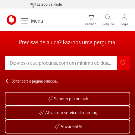
Estado da Rede
Carrinho de compras
Pesquisar
My Vo
Menu
Carrinho
Pesquisa
Login
https://www.vodafone.pt
Precisas de ajuda? Faz-nos uma pergunta.
Voltar para a página principal
Saber o pin ou puk
Ativar um serviço streaming
Ativar eSIM