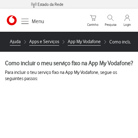
Estado da Rede
Carrinho de compras
Pesquisar
My Vo
Menu
Carrinho
Pesquisa
Login
https://www.vodafone.pt
Ajuda
Apps e Serviços
App My Vodafone
Como incluir o
Como incluir o meu serviço fixo na App My Vodafone?
Para incluir o teu serviço fixo na App My Vodafone, segue os
seguintes passos: