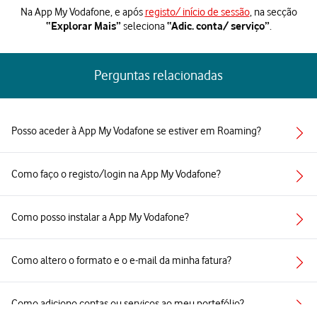
1 de 6
Na App My Vodafone, e após
registo/ início de sessão
, na secção
seleciona
.
“Explorar Mais”
“Adic. conta/ serviço”
Perguntas relacionadas
Posso aceder à App My Vodafone se estiver em Roaming?
Como faço o registo/login na App My Vodafone?
Como posso instalar a App My Vodafone?
Como altero o formato e o e-mail da minha fatura?
Como adiciono contas ou serviços ao meu portefólio?