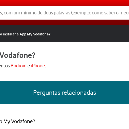
 instalar a App My Vodafone?
 Vodafone?
entos
Android
e
iPhone
.
Perguntas relacionadas
pp My Vodafone?