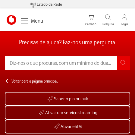
Estado da Rede
Carrinho de compras
Pesquisar
My Vo
Menu
Carrinho
Pesquisa
Login
https://www.vodafone.pt
Precisas de ajuda? Faz-nos uma pergunta.
Voltar para a página principal
Saber o pin ou puk
Ativar um serviço streaming
Ativar eSIM