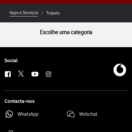
Apps e Serviços
Toques
Escolhe uma categoria
Follow
Social
us
Contacta-nos
WhatsApp
Webchat