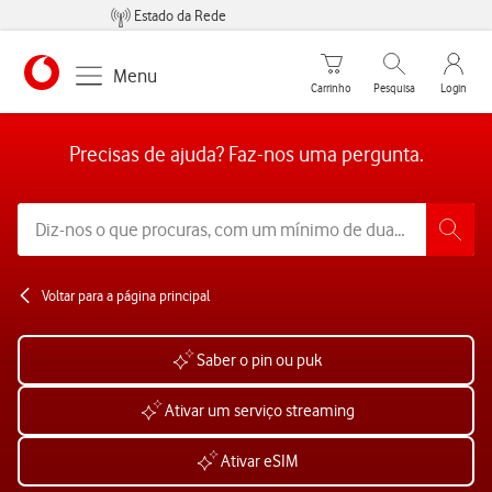
Estado da Rede
Carrinho de compras
Pesquisar
My Vo
Menu
Carrinho
Pesquisa
Login
https://www.vodafone.pt
Precisas de ajuda? Faz-nos uma pergunta.
Voltar para a página principal
Saber o pin ou puk
Ativar um serviço streaming
Ativar eSIM