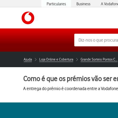
Particulares
Business
A Vodafon
https://www.vodafone.pt
Ajuda
Loja Online e Cobertura
Grande Sorteio Pontos Clube Viva
Como é que os prémios vão ser e
A entrega do prémio é coordenada entre a Vodafone 