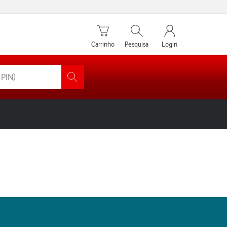
Carrinho de compras
Pesquisar
My Vodafone Men
Carrinho
Pesquisa
Login