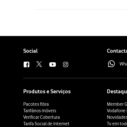
Follow
Social
Contact
us
Wh
Site
map
Produtos e Serviços
Destaqu
Pacotes fibra
Member G
Tarifários móveis
Vodafone 
Verificar Cobertura
Novidade
Tarifa Social de Internet
Tv em tod