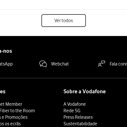
Ver todos
a-nos
atsApp
Webchat
Fala con
es
Sobre a Vodafone
et Member
A Vodafone
Fiber to the Room
Rede 5G
s e Promoções
Press Releases
os os ecrãs
Sustentabilidade