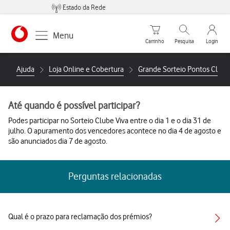
Estado da Rede
Carrinho de compras
Pesquisar
My Vo
Menu
Carrinho
Pesquisa
Login
https://www.vodafone.pt
Ajuda
Loja Online e Cobertura
Grande Sorteio Pontos Clube
Até quando é possível participar?
Podes participar no Sorteio Clube Viva entre o dia 1 e o dia 31 de
julho. O apuramento dos vencedores acontece no dia 4 de agosto e
são anunciados dia 7 de agosto.
Perguntas relacionadas
Qual é o prazo para reclamação dos prémios?