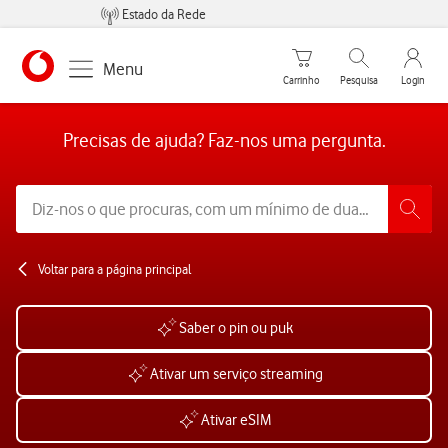
Estado da Rede
Carrinho de compras
Pesquisar
My Vo
Menu
Carrinho
Pesquisa
Login
https://www.vodafone.pt
Precisas de ajuda? Faz-nos uma pergunta.
Voltar para a página principal
Saber o pin ou puk
Ativar um serviço streaming
Ativar eSIM