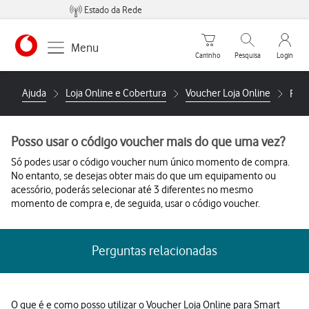
Estado da Rede
Carrinho de compras
Pesquisar
My Vo
Menu
Carrinho
Pesquisa
Login
https://www.vodafone.pt
Ajuda
Loja Online e Cobertura
Voucher Loja Online
Poss
Posso usar o código voucher mais do que uma vez?
Só podes usar o código voucher num único momento de compra.
No entanto, se desejas obter mais do que um equipamento ou
acessório, poderás selecionar até 3 diferentes no mesmo
momento de compra e, de seguida, usar o código voucher.
Perguntas relacionadas
O que é e como posso utilizar o Voucher Loja Online para Smart