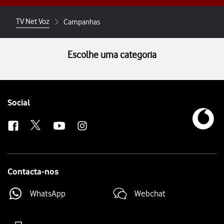
TV Net Voz
Campanhas
Escolhe uma categoria
Follow
Social
us
Contacta-nos
WhatsApp
Webchat