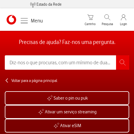
Estado da Rede
Carrinho de compras
Pesquisar
My Vo
Menu
Carrinho
Pesquisa
Login
https://www.vodafone.pt
Precisas de ajuda? Faz-nos uma pergunta.
Voltar para a página principal
Saber o pin ou puk
Ativar um serviço streaming
Ativar eSIM