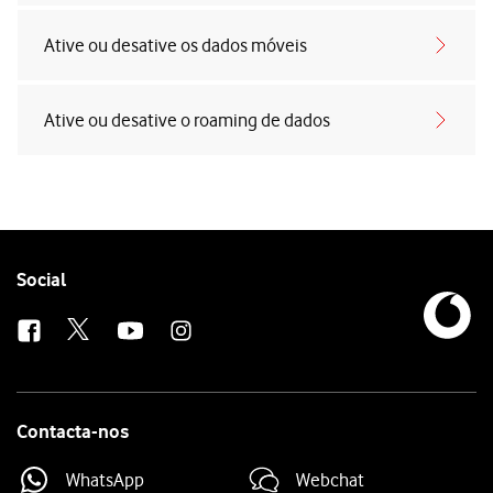
Ative ou desative os dados móveis
Ative ou desative o roaming de dados
Follow
Social
us
Contacta-nos
WhatsApp
Webchat