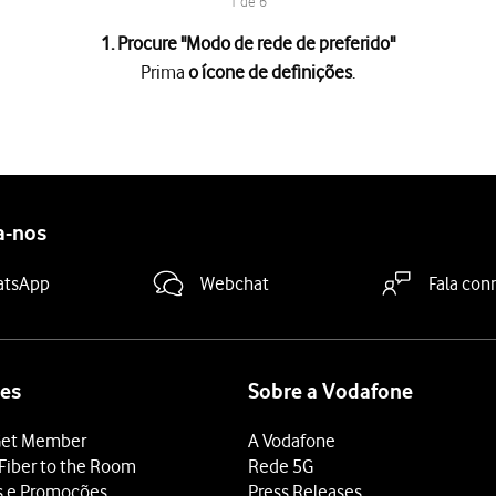
1 de 6
1. Procure "
Modo de rede de preferido
"
Prima
o ícone de definições
.
es
.
eferido
.
tendido
.
a-nos
, pode haver diversos tipos de rede disponíveis. Se o telefone f
deslize o dedo de baixo para cima
a partir da base do ecrã.
atsApp
Webchat
Fala con
es
Sobre a Vodafone
et Member
A Vodafone
Fiber to the Room
Rede 5G
s e Promoções
Press Releases