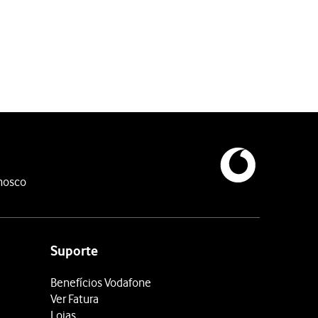
or definido para o tipo de rede mais rápido, este selecionará se
nosco
Suporte
Benefícios Vodafone
Ver Fatura
Lojas