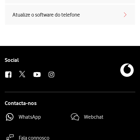
Atualize o software do telefone
Follow
Social
us
Contacta-nos
WhatsApp
Webchat
Fala connosco