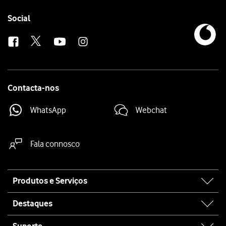
Follow
Social
us
Contacta-nos
WhatsApp
Webchat
Fala connosco
Site
Produtos e Serviços
map
Destaques