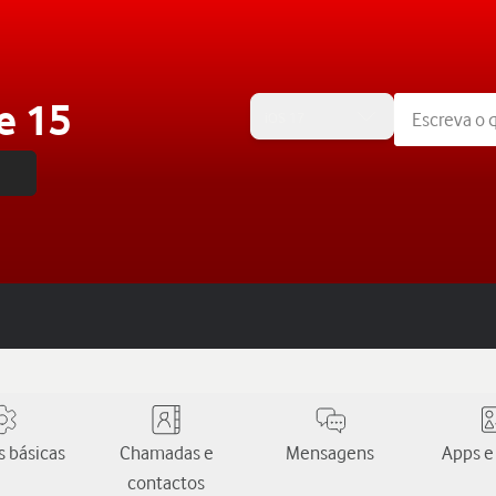
e 15
iOS 17
 básicas
Chamadas e
Mensagens
Apps e
contactos