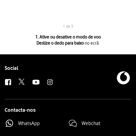
1 de 3
1 de 3
1. Ative ou desative o modo de voo
Deslize o dedo para baixo
no ecrã.
Deslize o dedo para baixo
no ecrã.
Prima
o ícone de modo de voo
para ativar ou desativar a função.
Para voltar ao ecrã inicial,
deslize o dedo de baixo para cima
a partir da
Follow
Social
us
Contacta-nos
WhatsApp
Webchat