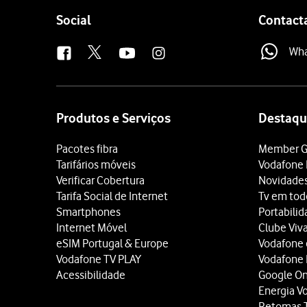
Follow
Social
Contact
us
Wh
Site
map
Produtos e Serviços
Destaqu
Pacotes fibra
Member G
Tarifários móveis
Vodafone 
Verificar Cobertura
Novidade
Tarifa Social de Internet
Tv em tod
Smartphones
Portabili
Internet Móvel
Clube Viv
eSIM Portugal & Europe
Vodafone
Vodafone TV PLAY
Vodafone
Acessibilidade
Google O
Energia V
Retomas 