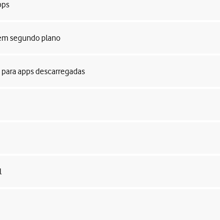
pps
s em segundo plano
o para apps descarregadas
l