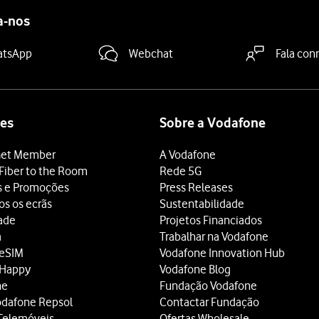
a-nos
atsApp
Webchat
Fala con
es
Sobre a Vodafone
et Member
A Vodafone
Fiber to the Room
Rede 5G
s e Promoções
Press Releases
os os ecrãs
Sustentabilidade
dade
Projetos Financiados
a
Trabalhar na Vodafone
 eSIM
Vodafone Innovation Hub
 Happy
Vodafone Blog
ne
Fundação Vodafone
odafone Repsol
Contactar Fundação
Telemóveis
Ofertas Wholesale