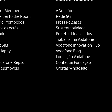
et Member
A Vodafone
Fiber to the Room
Rede 5G
s e Promoções
Press Releases
os os ecrãs
Sustentabilidade
dade
Projetos Financiados
a
Trabalhar na Vodafone
 eSIM
Vodafone Innovation Hub
 Happy
Vodafone Blog
ne
Fundação Vodafone
odafone Repsol
Contactar Fundação
Telemóveis
Ofertas Wholesale