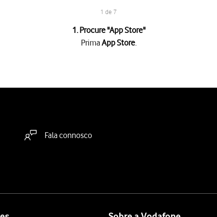
1 de 7
1. Procure "
App Store
"
Prima
App Store
.
sa
e introduza o nome ou categoria da app pretendida.
cações no ecrã para instalar a app.
grátis, prima o preço para instalar a app.
Fala connosco
deslize o dedo de baixo para cima
a partir da base do ecrã.
es
Sobre a Vodafone