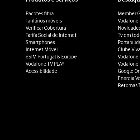
Pacotes fibra
Member G
Tarifários móveis
Vodafone 
Verificar Cobertura
Novidade
Tarifa Social de Internet
Tv em tod
Smartphones
Portabili
Internet Móvel
Clube Viv
eSIM Portugal & Europe
Vodafone
Vodafone TV PLAY
Vodafone
Acessibilidade
Google O
Energia V
Retomas 
Site
map