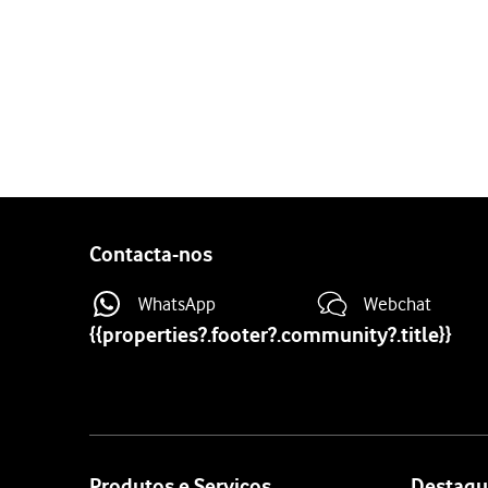
1 de 7
Prima
App Store
.
Prima
Pesquisa
.
Prima
o campo de pesqui
Prima
pesquisar
.
Prima
a app pretendida
.
Contacta-nos
Prima
Obter
e siga as indi
Se a app escolhida não for 
WhatsApp
Webchat
Para voltar ao ecrã inicial,
{{properties?.footer?.community?.title}}
Site
map
Produtos e Serviços
Destaqu