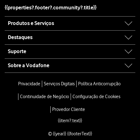
{{properties?.footer?.community?.title}}
Site
Produtos e Serviços
map
Destaques
Suporte
Sobre a Vodafone
Site
map
Privacidade
Serviços Digitais
Política Anticorrupção
Continuidade de Negócio
Configuração de Cookies
Provedor Cliente
{{item?.text}}
© {{year}} {{footerText}}