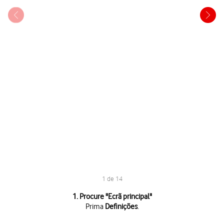
1 de 14
1 de 14
1. Procure "
Ecrã principal
"
Prima
Definições
.
Prima
Definições
.