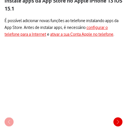
Instale apps da App Store no Apple iPhone 13 iOS
15.1
É possível adicionar novas funções ao telefone instalando apps da
App Store. Antes de instalar apps, é necessário
configurar o
telefone para a Internet
e
ativar a sua Conta Apple no telefone
.