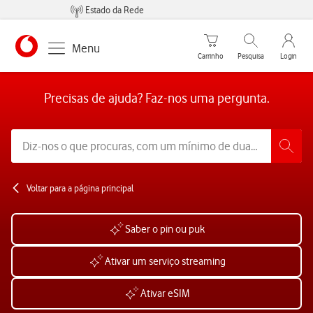
Estado da Rede
Carrinho de compras
Pesquisar
My Vo
Menu
Carrinho
Pesquisa
Login
https://www.vodafone.pt
Precisas de ajuda? Faz-nos uma pergunta.
Voltar para a página principal
Saber o pin ou puk
Ativar um serviço streaming
Ativar eSIM