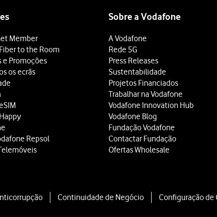
es
Sobre a Vodafone
et Member
A Vodafone
Fiber to the Room
Rede 5G
s e Promoções
Press Releases
os os ecrãs
Sustentabilidade
dade
Projetos Financiados
a
Trabalhar na Vodafone
 eSIM
Vodafone Innovation Hub
 Happy
Vodafone Blog
ne
Fundação Vodafone
odafone Repsol
Contactar Fundação
Telemóveis
Ofertas Wholesale
Anticorrupção
Continuidade de Negócio
Configuração de