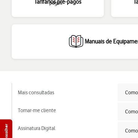
Tarifários pré-pagos
T
Manuais de Equipame
Mais consultadas
Como s
Tornar-me cliente
Como 
Assinatura Digital
Como 