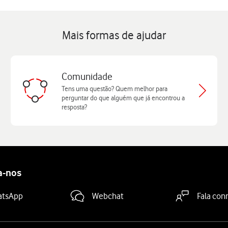
Mais formas de ajudar
Comunidade
Tens uma questão? Quem melhor para
perguntar do que alguém que já encontrou a
resposta?
a-nos
atsApp
Webchat
Fala con