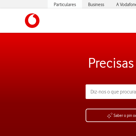
Particulares
Business
A Vodafon
https://www.vodafone.pt
Precisas
Saber o pin o