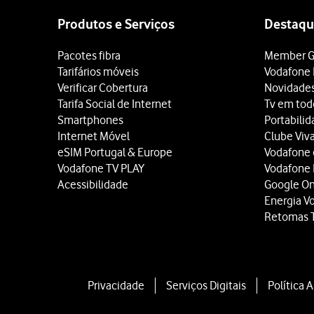
map
Produtos e Serviços
Destaqu
Pacotes fibra
Member G
Tarifários móveis
Vodafone 
Verificar Cobertura
Novidade
Tarifa Social de Internet
Tv em tod
Smartphones
Portabili
Internet Móvel
Clube Viv
eSIM Portugal & Europe
Vodafone
Vodafone TV PLAY
Vodafone
Acessibilidade
Google O
Energia V
Retomas 
Privacidade
Serviços Digitais
Política 