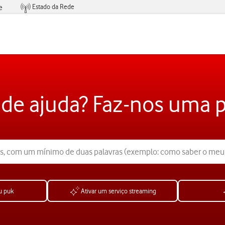
Estado da Rede
e
Condições de Oferta de Serviços
 de ajuda? Faz-nos uma 
u puk
Ativar um serviço streaming