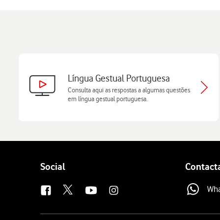
Língua Gestual Portuguesa
Consulta aqui as respostas a algumas questões
em língua gestual portuguesa.
Follow
Social
Contact
us
Wh
Site