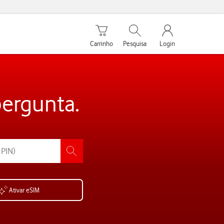
Carrinho de compras
Pesquisar
My Vodafone Men
Carrinho
Pesquisa
Login
pergunta.
Ativar eSIM