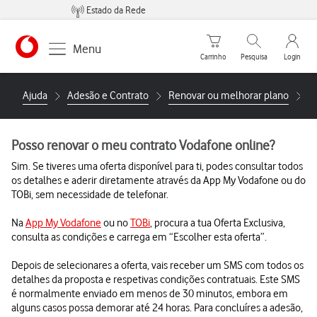
Estado da Rede
Carrinho de compras
Pesquisar
My Vo
Menu
Carrinho
Pesquisa
Login
https://www.vodafone.pt
Ajuda
Adesão e Contrato
Renovar ou melhorar plano
P
Posso renovar o meu contrato Vodafone online?
Sim. Se tiveres uma oferta disponível para ti, podes consultar todos
os detalhes e aderir diretamente através da App My Vodafone ou do
TOBi, sem necessidade de telefonar.
Na
App My Vodafone
ou no
TOBi
, procura a tua Oferta Exclusiva,
consulta as condições e carrega em “Escolher esta oferta”.
Depois de selecionares a oferta, vais receber um SMS com todos os
detalhes da proposta e respetivas condições contratuais. Este SMS
é normalmente enviado em menos de 30 minutos, embora em
alguns casos possa demorar até 24 horas. Para concluíres a adesão,