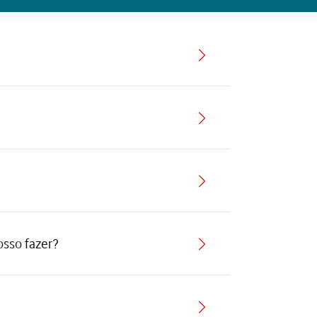
sso fazer?