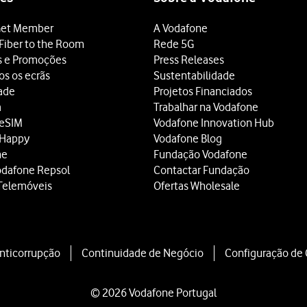
et Member
A Vodafone
Fiber to the Room
Rede 5G
s e Promoções
Press Releases
os os ecrãs
Sustentabilidade
dade
Projetos Financiados
a
Trabalhar na Vodafone
 eSIM
Vodafone Innovation Hub
 Happy
Vodafone Blog
ne
Fundação Vodafone
odafone Repsol
Contactar Fundação
Telemóveis
Ofertas Wholesale
Anticorrupção
Continuidade de Negócio
Configuração de
© 2026 Vodafone Portugal