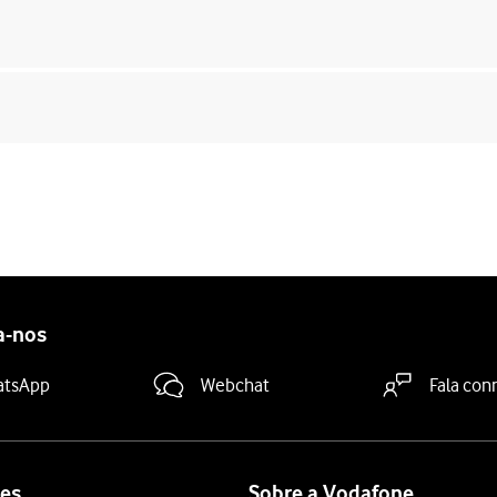
a-nos
atsApp
Webchat
Fala con
es
Sobre a Vodafone