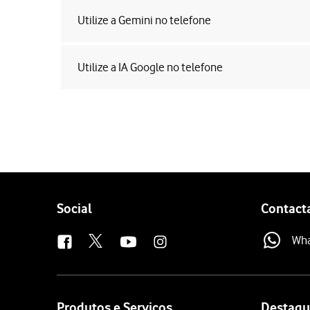
Utilize a Gemini no telefone
Utilize a IA Google no telefone
Follow
Social
Contact
us
Wh
Site
map
Produtos e Serviços
Destaqu