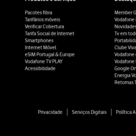
Pacotes fibra
Member G
Tarifários móveis
Vodafone 
Verificar Cobertura
Novidade
Tarifa Social de Internet
Tv em tod
Smartphones
Portabili
Internet Móvel
Clube Viv
eSIM Portugal & Europe
Vodafone
Vodafone TV PLAY
Vodafone
Acessibilidade
Google O
Energia V
Retomas 
Privacidade
Serviços Digitais
Política 