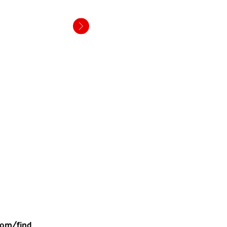
.
com/find