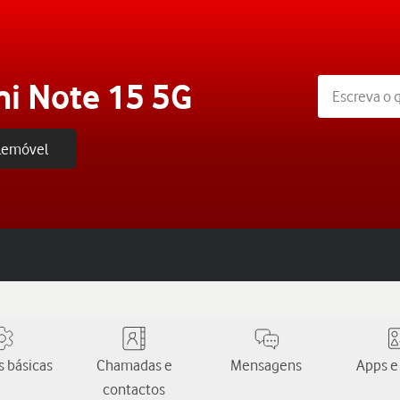
i Note 15 5G
elemóvel
 básicas
Chamadas e
Mensagens
Apps e
contactos