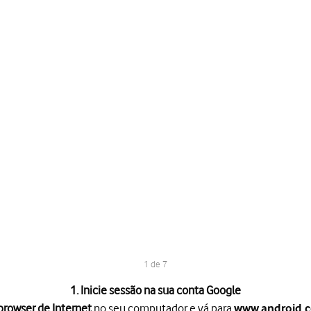
1 de 7
1. Inicie sessão na sua conta Google
rowser de Internet
no seu computador e vá para
www.android.