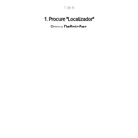
1 de 6
1. Procure "
Localizador
"
Prima
Definições
.
"Permitir localizar o dispositivo"
para ativar a função.
a-nos
deslize o dedo de baixo para cima
a partir da base do ecrã.
atsApp
Webchat
Fala con
es
Sobre a Vodafone
et Member
A Vodafone
Fiber to the Room
Rede 5G