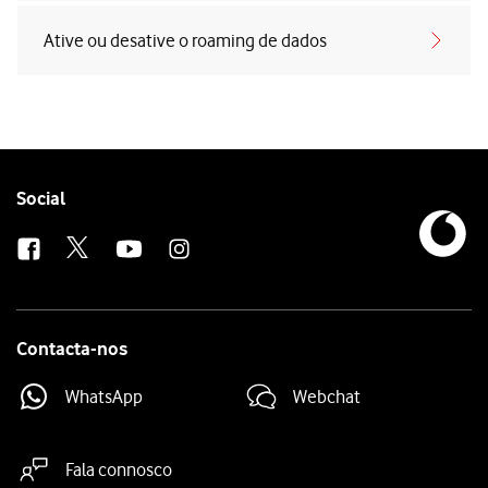
Ative ou desative o roaming de dados
Follow
Social
us
Contacta-nos
WhatsApp
Webchat
Fala connosco