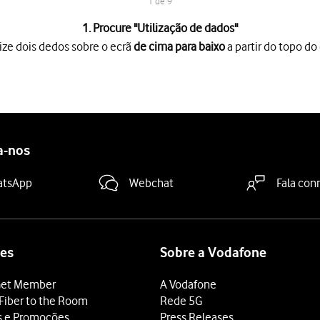
1 de 9
1. Procure "
Utilização de dados
"
ize dois dedos sobre o ecrã
de cima para baixo
a partir do topo do 
o ecrã
de cima para baixo
a partir do topo do ecrã.
es
.
s
.
ada aplicação
é mostrado sob o nome da aplicação.
a-nos
dida
.
atsApp
Webchat
Fala con
s
para o período escolhido é agora mostrado no ecrã.
tivar os dados móveis
.
 terminar e voltar ao ecrã inicial.
es
Sobre a Vodafone
et Member
A Vodafone
Fiber to the Room
Rede 5G
s e Promoções
Press Releases