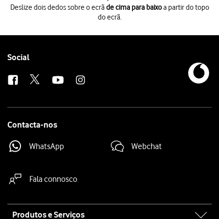
Deslize dois dedos sobre o ecrã
de cima para baixo
a partir do topo
do ecrã.
Deslize dois dedos sobre o ecrã
de cima para baixo
a partir do topo do 
Prima
o ícone de definições
.
Prima
Ligação e partilha
.
Prima
Redefinir Wi-Fi, redes móveis e Bluetooth
.
Follow
Social
Prima
Repor definições
.
us
Prima
OK
.
Prima
a tecla de início
para terminar e voltar ao ecrã inicial.
Contacta-nos
WhatsApp
Webchat
Fala connosco
Site
Produtos e Serviços