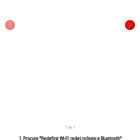
1 de 7
1 de 7
1. Procure "
Redefinir Wi-Fi, redes móveis e Bluetooth
"