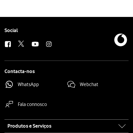
Follow
Social
us
Contacta-nos
WhatsApp
Webchat
Fala connosco
Site
Produtos e Serviços
map