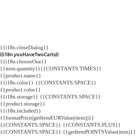
{{i18n.closeDialog}}
{{i18n.youHaveTwoCarts}}
{{i18n.chooseOne}}
{{item.quantity}}{{CONSTANTS.TIMES}}
{{product.name}}
{{i18n.color}} {{CONSTANTS.SPACE}}
{{product.color}}
{{i18n.storage}} {{CONSTANTS.SPACE}}
{{product.storage}}
{{i18n.included}}
{{formatPrice(getItemEURValue(item))}}
{{CONSTANTS.SPACE}} {{CONSTANTS.PLUS}}
{{CONSTANTS.SPACE}} {{getItemPOINTSValue(item)}}