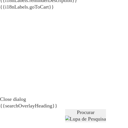
{{i18nLabels.reminderDescription}}
{{i18nLabels.goToCart}}
Close dialog
{{searchOverlayHeading}}
Procurar