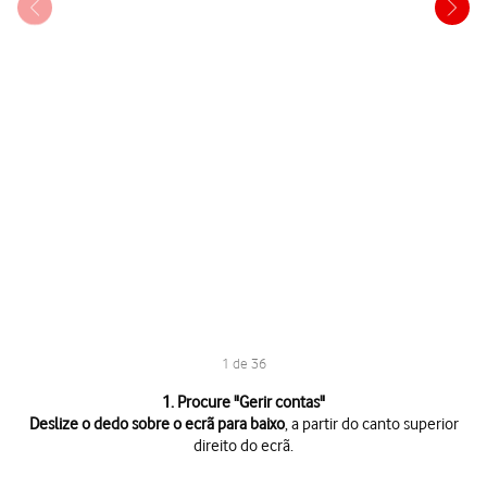
1 de 36
1 de 36
1. Procure "
Gerir contas
"
Deslize o dedo sobre o ecrã para baixo
, a partir do canto superior
direito do ecrã.
Deslize o dedo sobre o ecrã para baixo
, a partir do canto superior direi