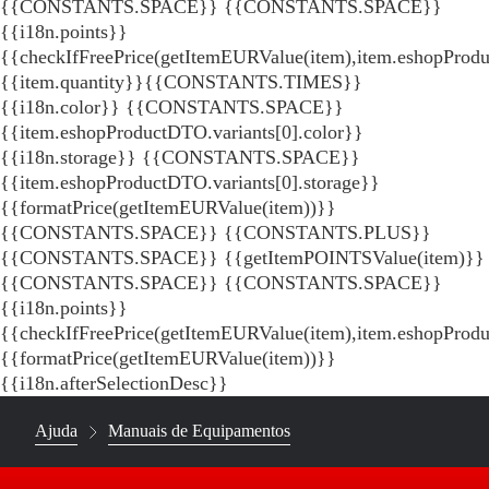
{{CONSTANTS.SPACE}}
{{CONSTANTS.SPACE}}
{{i18n.points}}
{{checkIfFreePrice(getItemEURValue(item),item.eshopProdu
{{item.quantity}}{{CONSTANTS.TIMES}}
{{i18n.color}} {{CONSTANTS.SPACE}}
{{item.eshopProductDTO.variants[0].color}}
{{i18n.storage}} {{CONSTANTS.SPACE}}
{{item.eshopProductDTO.variants[0].storage}}
{{formatPrice(getItemEURValue(item))}}
{{CONSTANTS.SPACE}} {{CONSTANTS.PLUS}}
{{CONSTANTS.SPACE}} {{getItemPOINTSValue(item)}}
{{CONSTANTS.SPACE}}
{{CONSTANTS.SPACE}}
{{i18n.points}}
{{checkIfFreePrice(getItemEURValue(item),item.eshopProd
{{formatPrice(getItemEURValue(item))}}
{{i18n.afterSelectionDesc}}
Ajuda
Manuais de Equipamentos