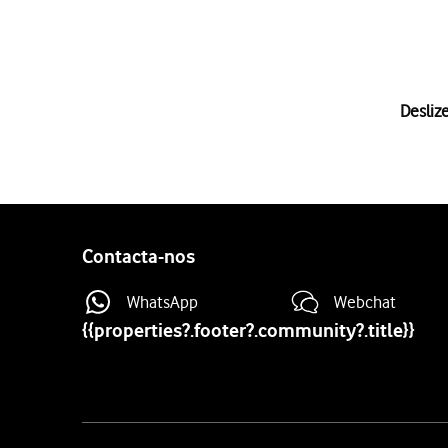
1 de 33
Deslize
Deslize o dedo sobre o ec
Prima
o ícone de definiçõ
Prima
Contas e cópia de 
Prima
Gerir contas
.
Prima
Adicionar conta
.
Contacta-nos
Prima
Pessoal (IMAP)
.
Prima
o campo sob "Intro
WhatsApp
Webchat
Prima
Seguinte
.
{{properties?.footer?.community?.title}}
Prima
o campo sob "Palav
A password é igual à pas
Prima
Seguinte
.
Prima
o campo sob "Nome 
Site
O nome de utilizador da s