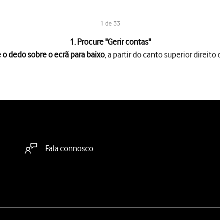
1 de 33
1. Procure "
Gerir contas
"
 o dedo sobre o ecrã para baixo
, a partir do canto superior direito 
rã para baixo
, a partir do canto superior direito do ecrã.
es
.
segurança
.
duza o seu endereço de email"
e introduza o seu endereço de e-m
Fala connosco
ra-passe"
e introduza a password da sua conta de e-mail Vodafone
sword de acesso ao My Vodafone. Veja como
obter ajuda no caso d
de utilizador"
e introduza o nome de utilizador da sua conta de 
ua conta de e-mail na Vodafone é o seu endereço de e-mail, por 