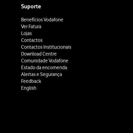
Suporte
Benefícios Vodafone
Ver Fatura
Lojas
Contactos
Contactos Institucionais
e-mail na Vodafone.
Download Centre
Comunidade Vodafone
ex., vodafone@vodafone.pt.
Estado da encomenda
.
Alertas e Segurança
e se ter esquecido da sua password
.
Feedback
English