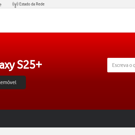
Estado da Rede
e
Condições de Oferta de Serviços
axy S25+
elemóvel