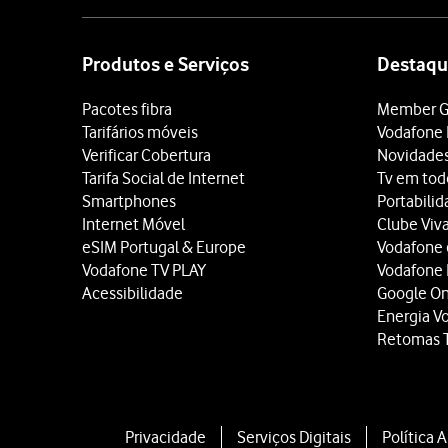
Site
map
Produtos e Serviços
Destaqu
Pacotes fibra
Member G
Tarifários móveis
Vodafone 
Verificar Cobertura
Novidade
Tarifa Social de Internet
Tv em tod
Smartphones
Portabili
Internet Móvel
Clube Viv
eSIM Portugal & Europe
Vodafone
Vodafone TV PLAY
Vodafone
Acessibilidade
Google O
Energia V
Retomas 
Privacidade
Serviços Digitais
Política 