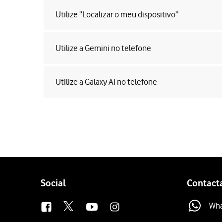
Utilize “Localizar o meu dispositivo”
Utilize a Gemini no telefone
Utilize a Galaxy AI no telefone
Follow
Social
Contact
us
Wh