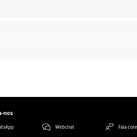
a-nos
atsApp
Webchat
Fala con