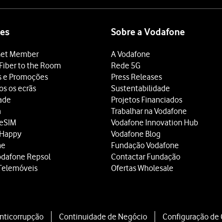
es
Sobre a Vodafone
et Member
A Vodafone
Fiber to the Room
Rede 5G
s e Promoções
Press Releases
os os ecrãs
Sustentabilidade
dade
Projetos Financiados
a
Trabalhar na Vodafone
 eSIM
Vodafone Innovation Hub
 Happy
Vodafone Blog
ne
Fundação Vodafone
odafone Repsol
Contactar Fundação
Telemóveis
Ofertas Wholesale
Anticorrupção
Continuidade de Negócio
Configuração de