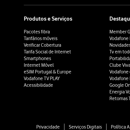
Site
map
Produtos e Serviços
Destaqu
Pacotes fibra
Member G
Tarifários móveis
Vodafone 
Verificar Cobertura
Novidade
Tarifa Social de Internet
Tv em tod
Smartphones
Portabili
Internet Móvel
Clube Viv
eSIM Portugal & Europe
Vodafone
Vodafone TV PLAY
Vodafone
Acessibilidade
Google O
Energia V
Retomas 
Privacidade
Serviços Digitais
Política 