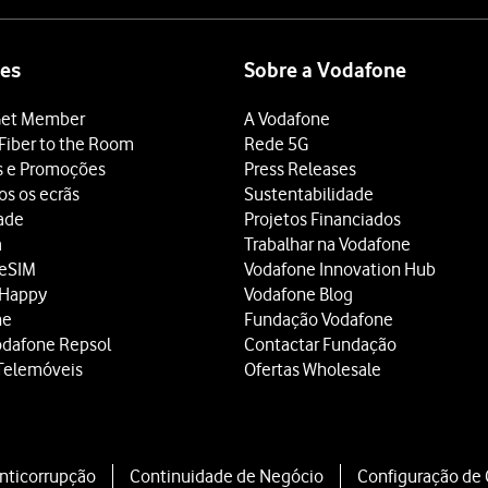
es
Sobre a Vodafone
et Member
A Vodafone
Fiber to the Room
Rede 5G
s e Promoções
Press Releases
os os ecrãs
Sustentabilidade
dade
Projetos Financiados
a
Trabalhar na Vodafone
 eSIM
Vodafone Innovation Hub
 Happy
Vodafone Blog
ne
Fundação Vodafone
odafone Repsol
Contactar Fundação
Telemóveis
Ofertas Wholesale
Anticorrupção
Continuidade de Negócio
Configuração de