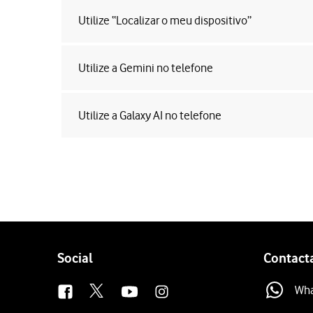
Utilize “Localizar o meu dispositivo”
Utilize a Gemini no telefone
Utilize a Galaxy AI no telefone
Follow
Social
Contact
us
Wh