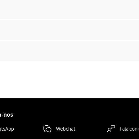
a-nos
atsApp
Webchat
Fala con