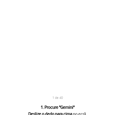
1 de 40
1. Procure "
Gemini
"
Deslize o dedo para cima
no ecrã.