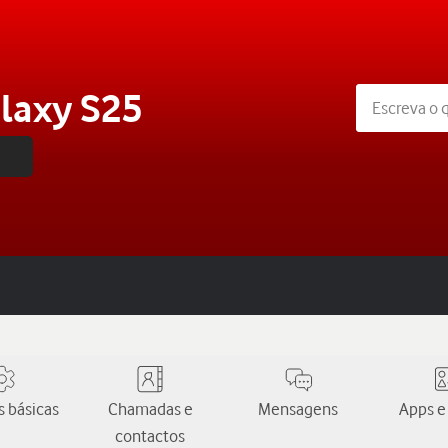
laxy S25
 básicas
Chamadas e
Mensagens
Apps e
contactos