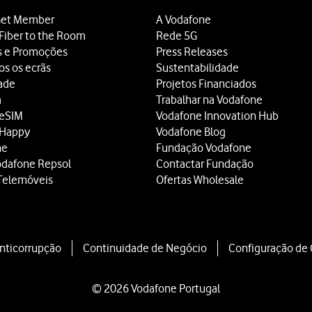
et Member
A Vodafone
Fiber to the Room
Rede 5G
s e Promoções
Press Releases
os os ecrãs
Sustentabilidade
dade
Projetos Financiados
a
Trabalhar na Vodafone
 eSIM
Vodafone Innovation Hub
 Happy
Vodafone Blog
ne
Fundação Vodafone
odafone Repsol
Contactar Fundação
Telemóveis
Ofertas Wholesale
Anticorrupção
Continuidade de Negócio
Configuração de
© 2026 Vodafone Portugal