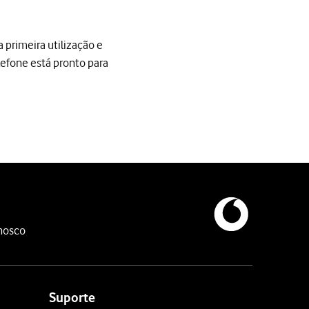
 primeira utilização e
lefone está pronto para
imeira utilização e quando o telefone tiver sido reiniciado. Quand
 telefone.
nosco
Suporte