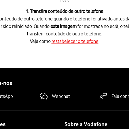
1 de 6
1. Transfira conteúdo de outro telefone
 conteúdo de outro telefone quando o telefone for ativado antes da
r sido reiniciado. Quando
esta imagem
for mostrada no ecrã, o te
transferir conteúdo de outro telefone.
Veja como
restabelecer o telefone
.
teúdo de outro telefone quando o telefone for ativado antes da pr
 telefone
.
a-nos
dida
e siga as indicações no ecrã para transferir conteúdo de outro
atsApp
Webchat
Fala con
es
Sobre a Vodafone