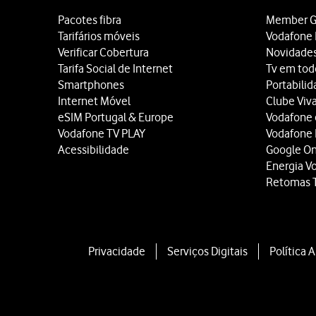
Pacotes fibra
Member G
Tarifários móveis
Vodafone 
Verificar Cobertura
Novidade
Tarifa Social de Internet
Tv em tod
Smartphones
Portabili
Internet Móvel
Clube Viv
eSIM Portugal & Europe
Vodafone
Vodafone TV PLAY
Vodafone
Acessibilidade
Google O
Energia V
Retomas 
Privacidade
Serviços Digitais
Política 